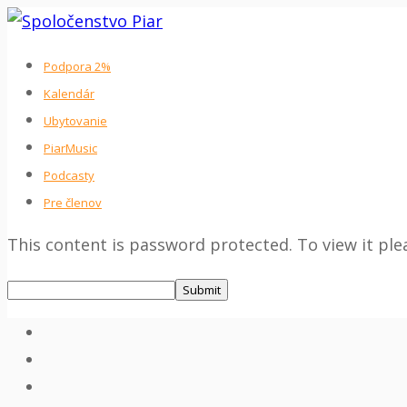
Skip
to
Podpora 2%
content
Kalendár
Ubytovanie
PiarMusic
Podcasty
Pre členov
This content is password protected. To view it pl