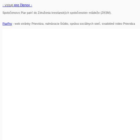
- vstup
pre členov
-
Spoločenstvo Piar patrí do Združenia kresťanských spoločenstiev mládeže (ZKSM).
PiarPro
- web stránky Prievidza, nahrávacie štúdio, správa sociálnych sietí, svadobné video Prievidza